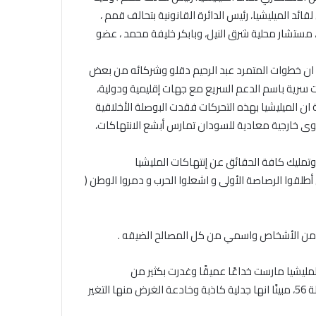
د الميليشيا، رئيس الدائرة القانونية بتحالف قمم ،
مستشار محلية شرق النيل، وبابكر خليفة محمد ، عضو
ان خطوات المتمرد عبد الرحيم دقلو وشركائه من بعض
 سرية باسم الدعم السريع مع جهات إقليمية ودولية،
 الميليشيا بهذه التحركات فقدت البوصلة الأخلاقية
وى خارجية معادية للسودان تمارس أبشع الانتهاكات،
 وتمليك كافة الحقائق عن إنتهاكات المليشيا
 أطلقوا الرصاصة الأولى و اشعلوا الحرب و دمروا الوطن (
ر من الأشخاص واسمي من كل المصالح الضيقه .
 المليشيا مارست خداعًا عميقًا وغدرت بكثير من
المجتمعات، مشيرًا إلى أن المليشيا المتمردة اعتمدت على جدلية دولة 56، مبينًا انها جدلية كاذبة وخادعة الغرض منها التغير