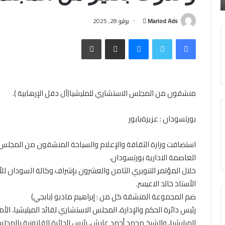
الانتقالي
مساندته
الصادق.
أرسل
للقوات
Mariod Ads
يوليو 28, 2025
المسلحة
بريدا
فيسبوك
تويتر
ماسنجر
مشاركة عبر البريد
طباعة
إلكترونيا
منشقون من المجلس الاستشاري للمليشيا(آل دقل الإرهابية ).
بورتسودان : عزيزةبابور
استضافت وزارة الثقافة والإعلام والسياحة المنشقون من المجلس 
العاصمة الادارية بورتسودان.
خلال المؤتمر التنويري الثامن والعشرون بإشراف وكالة السودان للأنب
الأستاذ خالد الاعيسر.
ضم المجموعة المنشقة كل من : إبراهيم مادبو (بابجي)
رئيس دائرة الحكم والإدارة، المجلس الاستشاري لقائد الميليشيا، ا
الميليشيا، والشيخ محمد أحمد عليش، رئيس الدائرة القانونية بالمجل