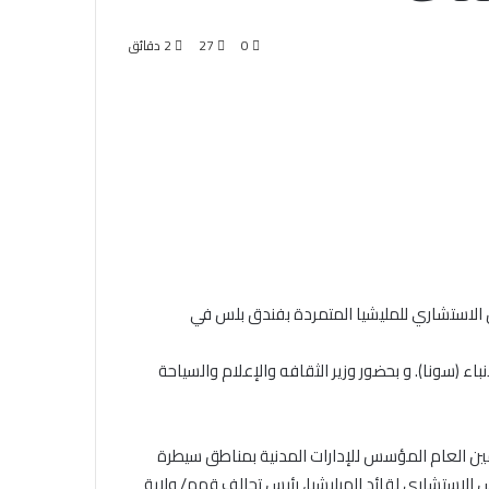
الأجواء
لتمكين
0
27
2 دقائق
المعارضين
من
المشاركة
في
الحوار
السوداني
القادم
الاستشاري للمليشيا المتمردة بفندق بلس في
اء (سونا). و بحضور وزير الثقافه والإعلام والسياحة
لأمين العام المؤسس للإدارات المدنية بمناطق سيطرة
س الاستشاري لقائد الميليشيا، رئيس تحالف قمم/ ولاية