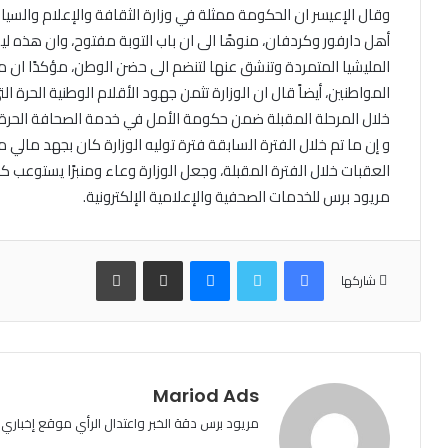
وقال الإعيسر ان الحكومة ممثلة في وزارة الثقافة والإعلام والسي
أهل دارفور وكردفان، منوهًا الى ان باب التوبة مفتوح، وان هذه ل
المليشيا المتمردة وتنشق عنها لتنضم الى حضن الوطن، مؤكدًا ان 
المواطنين، أيضاً قال ان الوزارة تثمن جهود الأقلام الوطنية الحرة 
خلال المرحلة المقبلة ضمن حكومة الأمل في خدمة الصحافة الحرة.
و إن ما تم خلال الفترة السابقة فترة توليه الوزارة كان بجهد مالي
العقبات خلال الفترة المقبلة، وجعل الوزارة وعاء ومنبرًا يستوعب كل
مريود برس للخدمات الصحفية والإعلامية الإلكترونية.
فيسبوك
تويتر
ماسنجر
مشاركة عبر البريد
طباعة
شاركها
Mariod Ads
مريود برس دقة الخبر واعتدال الرأي موقع إخباري