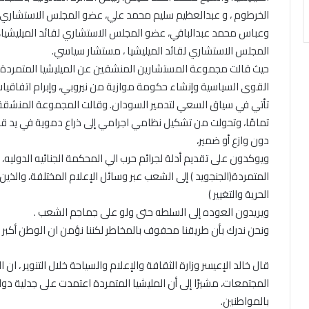
الخرطوم ، و عبدالعظيم سليم محمد علي، عضو المجلس الاستشاري لقائ
وعباس محمد عبدالباقي، عضو المجلس الاستشاري لقائد الميليشيا، 
المجلس الاستشاري لقائد الميليشيا ، مستشار سياسي.
حيث قالت مجموعة المستشارين المنشقين عن الميليشيا المتمردة 
القوى السياسية وإنشاء حكومة موازية من نيروبي، وإبرام اتفاقيات
تأتي في سياق السعي لتدمير السودان. وقالت المجموعة المنشقة ان
تمامًا، وتحولت من تشكيل نظامي اجرامي إلى ذراع دموية في يد ق
دون وازع أو ضمير،
ويوكدون على تقديم أدلة لجرائم حرب الي المحكمة الجنائيه الدوليه،
المتمردة(الجنجويد ) إلى الشعب عبر وسائل الإعلام المختلفة، والذين
الحرية والتغيير )
ويريدون العوده إلى السلطه حتى ولو على جماجم الشعب .
ونحن ندرك بأن طريقنا محفوف بالمخاطر لكننا نؤمن ان الوطن أكب
قال خالد الإعيسر وزارة الثقافة والإعلام والسياحة خلال التنوير ، ان
بالمواطنين.