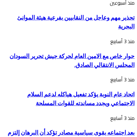
مكافحة
تحذير
منذ أسبوعين
المخدرات
مهم
تحذير مهم وعاجل من النقابيين بفرعية هيئة الموانئ
أولوية.
وعاجل
البحرية
من
النقابيين
حوار
منذ 3 أسابيع
بفرعية
خاص
حوار خاص مع الامين العام لحركة جيش تحرير السودان
هيئة
مع
المجلس الانتقالي الصادق.
الموانئ
الامين
البحرية
العام
اتحاد
منذ 3 أسابيع
لحركة
عام
اتحاد عام النوبة يؤكد تفعيل هياكله لدعم السلام
جيش
النوبة
الاجتماعي ويجدد مساندته للقوات المسلحة
تحرير
يؤكد
السودان
تفعيل
بعد
منذ 3 أسابيع
المجلس
هياكله
اجتماعه
الانتقالي
بعد اجتماعه بقوى سياسية مصادر تؤكد أن البرهان إلتزم
لدعم
بقوى