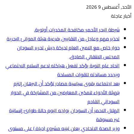
الأحد, أغسطس 9 2026
أخبار عاجلة
شرطة البحر الأحمر: مكافحة المخدرات أولوية.
تحذير مهم وعاجل من النقابيين بفرعية هيئة الموانئ البحرية
حوار خاص مع الامين العام لحركة جيش تحرير السودان
المجلس الانتقالي الصادق.
اتحاد عام النوبة يؤكد تفعيل هياكله لدعم السلام الاجتماعي
ويجدد مساندته للقوات المسلحة
بعد اجتماعه بقوى سياسية مصادر تؤكد أن البرهان إلتزم
بتهيئة الأجواء لتمكين المعارضين من المشاركة في الحوار
السوداني القادم
الهلال الاحمر أن السودان يواجه اليوم حالة طوارئ إنسانية
غير مسبوقة
وزير الصحة الاتحادي يعلن تبنيه مشروع (حياة ) على مستوى