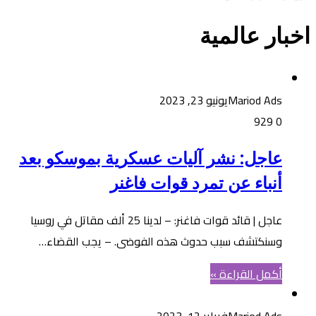
اخبار عالمية
Mariod Ads
يونيو 23, 2023
929
0
عاجل: نشر آليات عسكرية بموسكو بعد
أنباء عن تمرد قوات فاغنر
عاجل | قائد قوات فاغنر: – لدينا 25 ألف مقاتل في روسيا
وسنكتشف سبب حدوث هذه الفوضى. – يجب القضاء…
أكمل القراءة »
Mariod Ads
فبراير 12, 2023