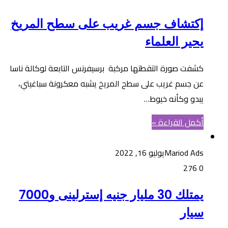
إكتشاف جسم غريب على سطح المريخ
يحير العلماء
كشفت صورة التقطتها مركبة برسيفرنس التابعة لوكالة ناسا
عن جسم غريب على سطح المريخ يشبه معكرونة سباغيتي،
يبدو وكأنه خيوط…
أكمل القراءة »
Mariod Ads
يوليو 16, 2022
276
0
يمتلك 30 مليار جنيه إسترلينى و7000
سيار