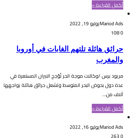
أكمل القراءة »
Mariod Ads
يوليو 19, 2022
108
0
حرائق هائلة تلتهم الغابات في أوروبا
والمغرب
مريود برس /وكالات موجة الحر تُؤجج النيران المستعرة في
عدة دول بحوض البحر المتوسط وتشعل حرائق هائلة يواجهها
آلاف من…
أكمل القراءة »
Mariod Ads
يوليو 16, 2022
263
0