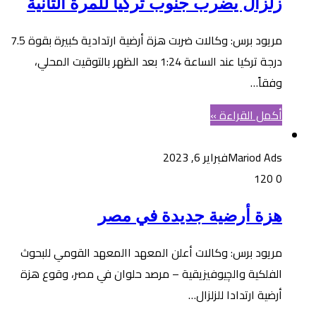
زلزال يضرب جنوب تركيا للمرة الثانية
مريود برس: وكالات ضربت هزة أرضية ارتدادية كبيرة بقوة 7.5
درجة تركيا عند الساعة 1:24 بعد الظهر بالتوقيت المحلي،
وفقاً…
أكمل القراءة »
Mariod Ads
فبراير 6, 2023
120
0
هزة أرضية جديدة في مصر
مريود برس: وكالات أعلن المعهد االمعهد القومي للبحوث
الفلكية والچيوفيزيقية – مرصد حلوان في مصر، وقوع هزة
أرضية ارتدادا للزلزال…