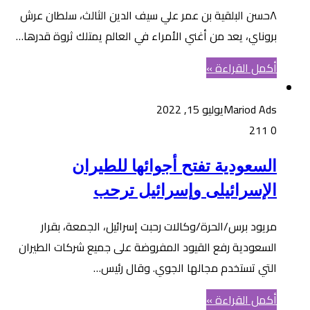
٨حسن البلقية بن عمر علي سيف الدين الثالث، سلطان عرش
بروناي، يعد من أغني الأمراء في العالم يمتلك ثروة قدرها…
أكمل القراءة »
Mariod Ads
يوليو 15, 2022
211
0
السعودية تفتح أجوائها للطيران
الإسرائيلى وإسرائيل ترحب
مريود برس/الحرة/وكالات رحبت إسرائيل، الجمعة، بقرار
السعودية رفع القيود المفروضة على جميع شركات الطيران
التي تستخدم مجالها الجوي. وقال رئيس…
أكمل القراءة »