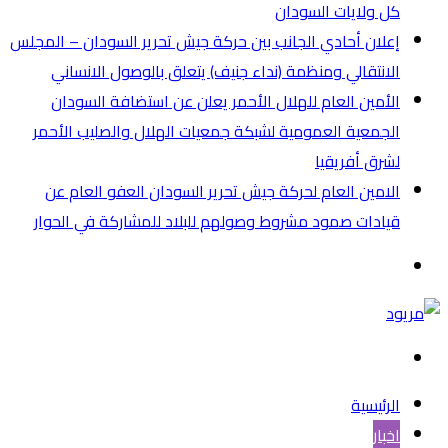
كل ولايات السودان
إعلان أحادي الجانب بين حركة جيش تحرير السودان – المجلس
الانتقالي ومنظمة (نداء جنيف) يتعلق بالوصول الانساني
الأمين العام للهلال الأحمر يعلن عن استضافة السودان
الجمعية العمومية لشبكة جمعيات الهلال والصليب الأحمر
لشرق أفريقيا
الامين العام لحركة جيش تحرير السودان العفو العام عن
قيادات صمود مشروط وصولهم للبلاد للمشاركة في الحوار
القائمة
بحث
عن
الرئيسية
اخبار