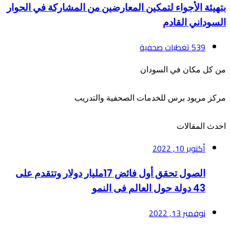
الصادق.
بتهيئة الأجواء لتمكين المعارضين من المشاركة في الحوار
السلام
سياسية
السوداني القادم
الاجتماعي
مصادر
ويجدد
تؤكد
539
تغطيات صحفية
مساندته
أن
من كل مكان في السودان
للقوات
البرهان
المسلحة
إلتزم
مركز مريود برس للخدمات الصحفية والتدريب
بتهيئة
الأجواء
احدث المقالات
لتمكين
أكتوبر 10, 2022
المعارضين
من
الصول تحقق أول فائض 17مليار دولار وتتقدم على
المشاركة
43 دولة حول العالم فى النمو
في
نوفمبر 13, 2022
الحوار
السوداني