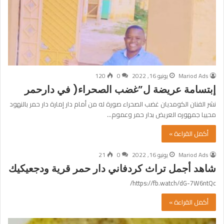
Mariod Ads
يونيو 16, 2022
0
120
إبتسامة عريضة ل”غضب الصحراء( في دارحمر
نشر الفنان الكومديان غضب الصحراء صورة له من أمام دار إمارة دار حمر بالنهود
محييا جمهوره العريض بدار حمر وعموم…
أكمل القراءة »
Mariod Ads
يونيو 16, 2022
0
21
شاهد أجمل تراث كردفاني دار حمر قرية ودجعيكيك
https://fb.watch/dG-7W6ntQc/
أكمل القراءة »