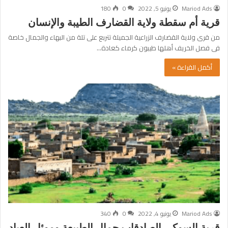
Mariod Ads
يونيو 5, 2022
0
180
قرية أم سقطة ولاية القضارف الطيبة والإنسان
من قرى ولاية القضارف الزراعية الجميلة تتربع على تلة من البهاء والجمال خاصة
فى فصل الخريف أهلها طيبون كرماء كعادة…
أكمل القراءة »
Mariod Ads
يونيو 4, 2022
0
340
قرية السوكي الصادقاب جمال الطبيعة وموئل العباد