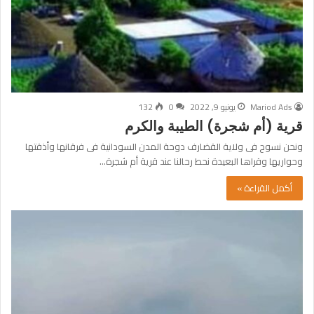
Mariod Ads
يونيو 9, 2022
0
132
قرية (أم شجرة) الطيبة والكرم
ونحن نسوح فى ولاية القضارف دوحة المدن السودانية فى فرقانها وأذقتها
وحواريها وقراها البعيدة نحط رحالنا عند قرية أم شجرة…
أكمل القراءة »