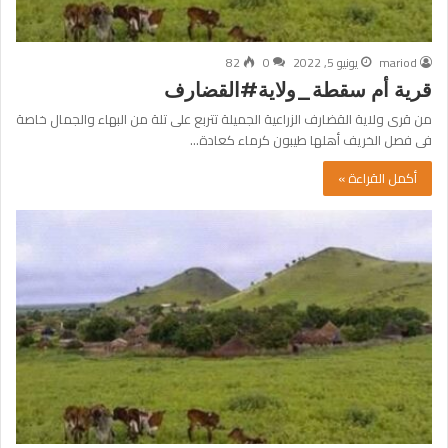
mariod
يونيو 5, 2022
0
82
قرية أم سقطة_ولاية#القضارف
من قرى ولاية القضارف الزراعية الجميلة تتربع على تلة من البهاء والجمال خاصة
فى فصل الخريف أهلها طيبون كرماء كعادة…
أكمل القراءة »