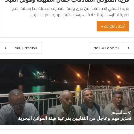
قرية (السكي الصادقاب) من قرى ولاية القضارف الجميلة جدا بمحلية الفاو.
القرية اختارها شيخ الصادقاب، وهو الشيخ الهميم حفيد الشيخ…
أكمل القراءة »
الصفحة السابقة
الصفحة التالية
حذير
ح
هم
خ
عاجل
م
ن
ا
لنقابيين
ا
فرعية
ل
يئة
ج
لموانئ
ت
لبحرية
ا
منذ أسبوعين
ا
تحذير مهم وعاجل من النقابيين بفرعية هيئة الموانئ البحرية
ا
ا